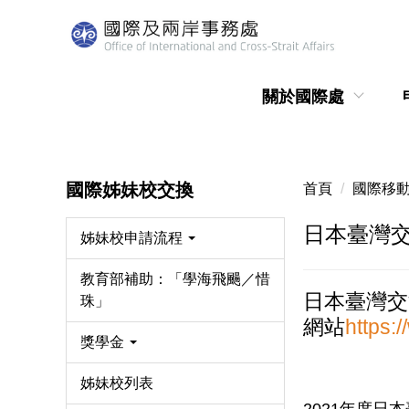
跳
到
主
要
關於國際處
內
容
區
國際姊妹校交換
首頁
國際移
日本臺灣交流
姊妹校申請流程
教育部補助：「學海飛颺／惜
日本臺灣交
珠」
網站
https:/
獎學金
姊妹校列表