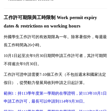
工作許可期限與工時限制
Work permit expiry
dates & restrictions on working hours
外國學生工作許可的有效期限為一年。除寒暑假外，每週最
長工作時間為
20
小時。
10
月
1
日起至次年
9
月
30
日期間申請工作許可者，其許可期間
不得逾次年
9
月
30
日。
工作許可證申請需要
7-10
個工作天（不包括週末和國家法定
假日），從勞動力發展局收到申請之日起計算。
範例
1
：持
113
學年度第一學期的在學證明，於
113
年
10
月
1
日
申請工作許可，最長可以申請到
114
年
9
月
30
日。