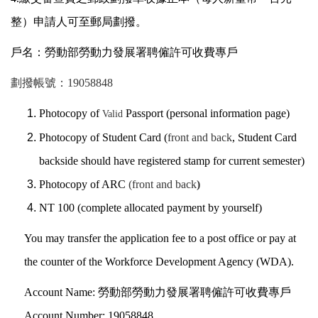
整）申請人可至郵局劃撥。
戶名：勞動部勞動力發展署聘僱許可收費專戶
劃撥帳號：
19058848
Photocopy of
Passport (personal information page)
Valid
Photocopy of Student Card (
front and back
, Student Card
backside should have registered stamp for current semester)
Photocopy of ARC
(front and back
)
NT 100 (complete allocated payment by yourself)
You may transfer the application fee to a post office or pay at
the counter of the Workforce Development Agency (WDA).
Account Name:
勞動部勞動力發展署聘僱許可收費專戶
Account Number: 19058848