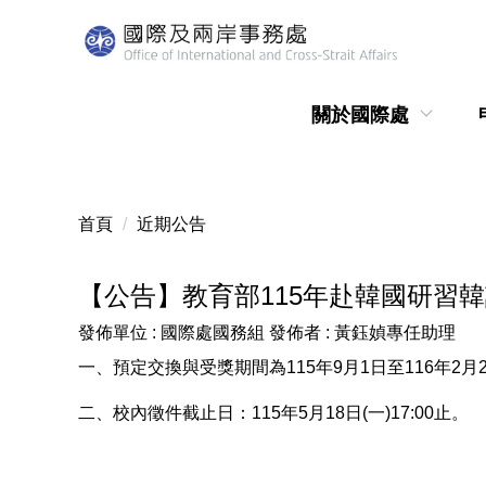
跳
到
主
要
關於國際處
內
容
區
首頁
近期公告
【公告】教育部115年赴韓國研習
發佈單位 :
國際處國務組
發佈者 :
黃鈺媜專任助理
一、預定交換與受獎期間為115年9月1日至116年2
二、校內徵件截止日：115年5月18日(一)17:00止。