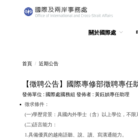
跳
到
主
要
關於國際處
內
容
區
首頁
近期公告
【徵聘公告】國際專修部徵聘專任
發佈單位 :
國際處國務組
發佈者 :
黃鈺媜專任助理
徵求條件：
(
一)學歷背景：具國內外學士（含）以上學位，不限
(
二)語言能力：
1.具備優異的越南語聽、說、讀、寫溝通能力。