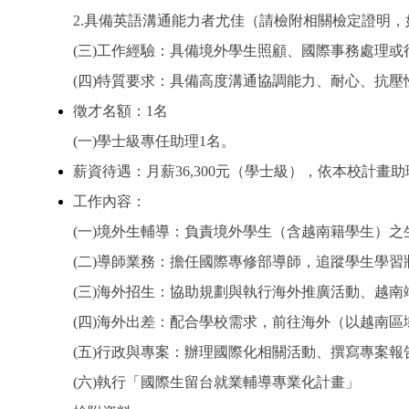
2.具備英語溝通能力者尤佳（請檢附相關檢定證明，如 T
(
三)工作經驗：具備境外學生照顧、國際事務處理或
(
四)特質要求：具備高度溝通協調能力、耐心、抗壓
徵才名額：1名
(
一)學士級專任助理1名
。
薪資待遇：月薪36,300元（學士級），依本校計
工作內容：
(
一)境外生輔導：負責境外學生（含越南籍學生）之
(
二)導師業務：擔任國際專修部導師，追蹤學生學習
(
三)海外招生：協助規劃與執行海外推廣活動、越南
(
四)海外出差：配合學校需求，前往海外（以越南區
(
五)行政與專案：辦理國際化相關活動、撰寫專案報
(
六)執行「國際生留台就業輔導專業化計畫」