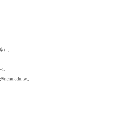
等）。
件)。
ncnu.edu.tw。