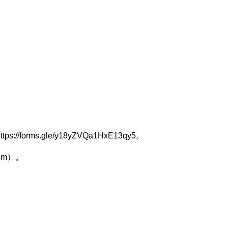
https://forms.gle/y18yZVQa1HxE13qy5。
com）。