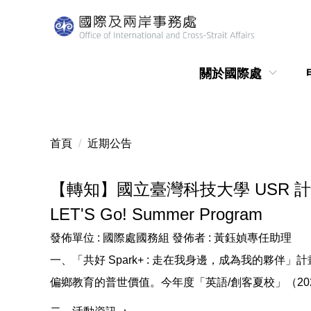
跳
到
主
要
關於國際處
內
容
區
首頁
近期公告
【轉知】國立臺灣科技大學 USR 計畫「共
LET'S Go! Summer Program
發佈單位 :
國際處國務組
發佈者 :
黃鈺媜專任助理
一、「共好 Spark+ : 走在我身邊，成為我的
偏鄉教育的普世價值。今年度「英語/創客夏校」（2026NTU