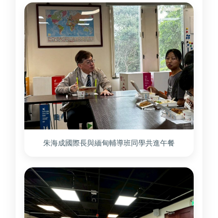
朱海成國際長與緬甸輔導班同學共進午餐