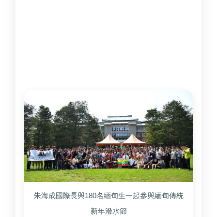
僑生先修部緬甸特別輔導班舉辦「緬甸傳統新
年潑水節」活動，邀請校內約180名來自緬
甸、越南、 馬來西亞及台灣本地的學子共襄盛
舉，展現多元文化交流與校方對境外生的支
持。
朱海成國際長與180名緬甸生一起參與緬甸傳統
新年潑水節