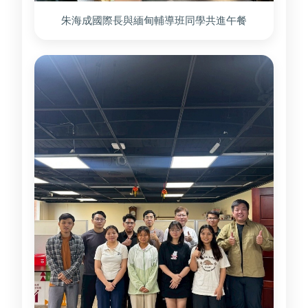
朱海成國際長與緬甸輔導班同學共進午餐