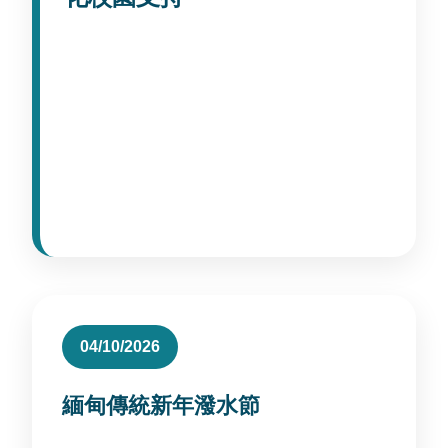
2026年4月，國立暨南國際大學國際事務處持
續透過午餐交流、校園活動、文化節慶與國際
週參與， 主動了解外籍學生在學習、生活、語
言適應、打工需求與受教權益等面向的實際狀
況。 這些活動不只是紀錄，更是學校推動國際
化與學生支持服務的重要實踐。
04/10/2026
緬甸傳統新年潑水節