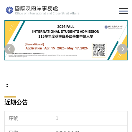
跳
到
主
要
內
容
區
:::
近期公告
1