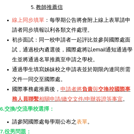
教師推薦信
線上同步填單
：每學期公告將會附上線上表單請申
請者同步填報以利各類文件處理。
初步面試：同一校申請者一起評比並參與國際處面
試，通過校內遴選後，國際處將以email通知通過學
生並將通過名單推薦至申請之學校。
通過學生填寫姊妹校之申請表並於期限內連同所需
文件一同交至國際處。
國際事務處推薦後，
申請者將
負責
與
交換校國際事
務人員聯繫
相關申請/繳交文件/申辦簽證等事宜
。
6.交換/交流學校選擇：
請參閱國際處每學期公布之
表單
。
7.役男問題：